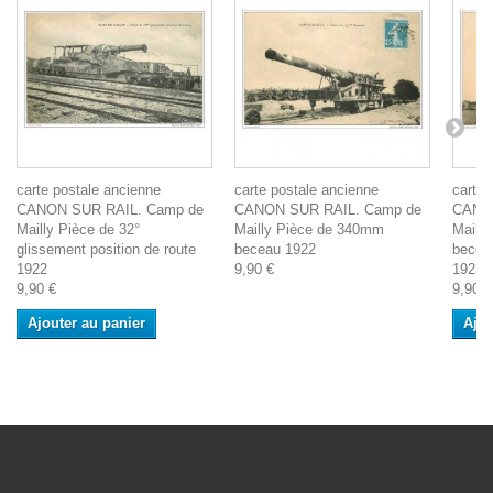
carte postale ancienne
carte postale ancienne
carte 
CANON SUR RAIL. Camp de
CANON SUR RAIL. Camp de
CANON
Mailly Pièce de 32°
Mailly Pièce de 340mm
Maill
glissement position de route
beceau 1922
beceau
1922
9,90 €
1923
9,90 €
9,90 €
Ajouter au panier
Ajou