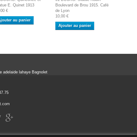
atue E. Quinet 1913
Boulevard de Brou 1915. Café
BOURG. Vie
,00 €
de Lyon
Bois et Res
10,00 €
10,00 €
jouter au panier
Ajouter au panier
Ajouter a
ue adelaide lahaye Bagnolet
47.75
t.com