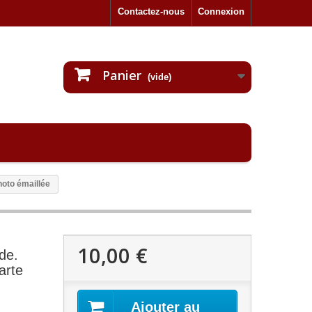
Contactez-nous
Connexion
Panier
(vide)
hoto émaillée
10,00 €
de.
arte
Ajouter au