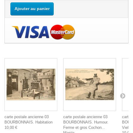
Ajouter au panier
carte postale ancienne 03
carte postale ancienne 03
carte 
BOURBONNAIS. Habitation
BOURBONNAIS. Humour.
BOURB
10,00 €
Ferme et gros Cochon...
Vielle
Mariés
10,00 