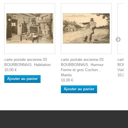
carte postale ancienne 03
carte postale ancienne 03
carte 
BOURBONNAIS. Habitation
BOURBONNAIS. Humour.
BOURB
10,00 €
Ferme et gros Cochon...
Vielle
Mariés
10,00 
Ajouter au panier
10,00 €
Ajouter au panier