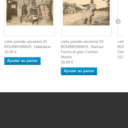
carte postale ancienne 03
carte postale ancienne 03
carte 
BOURBONNAIS. Habitation
BOURBONNAIS. Humour.
BOURB
10,00 €
Ferme et gros Cochon...
Vielle
Mariés
10,00 
Ajouter au panier
10,00 €
Ajouter au panier