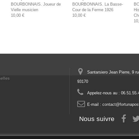
BOURBONNAIS. Joueur de
BOURBONNAIS. La Basse-
BO
Vielle musicien
Cour de la Ferme 1926
Hi
10,00 €
10,00 €
Ch
10
Santarsiero Jean Pierre, 9 r
elles
93170
Appelez-nous au :
06.51.55.
E-mail :
contact@fortunapos
Nous suivre