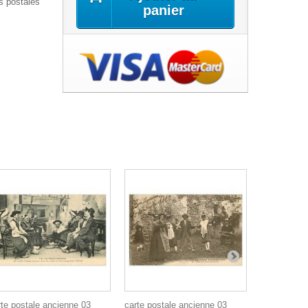
s postales
panier
rte postale ancienne 03
carte postale ancienne 03
carte posta