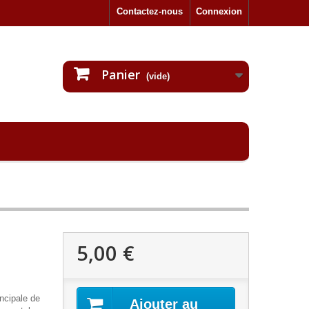
Contactez-nous
Connexion
Panier
(vide)
5,00 €
ncipale de
Ajouter au