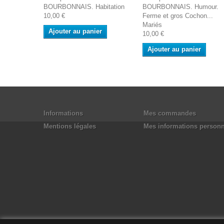
BOURBONNAIS. Habitation
BOURBONNAIS. Humour.
10,00 €
Ferme et gros Cochon...
Mariés
Ajouter au panier
10,00 €
Ajouter au panier
Informations
Mes commandes
Mentions légales
Mes informations personn