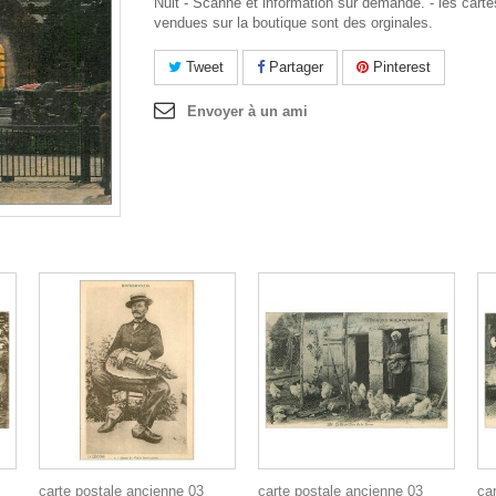
Nuit - Scanne et information sur demande. - les carte
vendues sur la boutique sont des orginales.
Tweet
Partager
Pinterest
Envoyer à un ami
carte postale ancienne 03
carte postale ancienne 03
ca