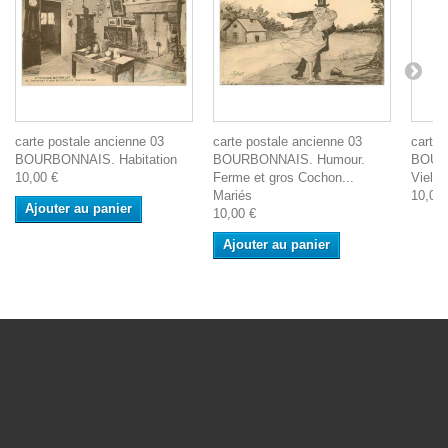
carte postale ancienne 03
carte postale ancienne 03
carte 
BOURBONNAIS. Habitation
BOURBONNAIS. Humour.
BOURB
10,00 €
Ferme et gros Cochon...
Vielle
Mariés
10,00 
Ajouter au panier
10,00 €
Ajouter au panier