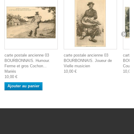
carte postale ancienne 03
carte postale ancienne 03
carte 
BOURBONNAIS. Humour.
BOURBONNAIS. Joueur de
BOUR
Ferme et gros Cochon...
Vielle musicien
Cour 
Mariés
10,00 €
10,00 
10,00 €
Ajouter au panier