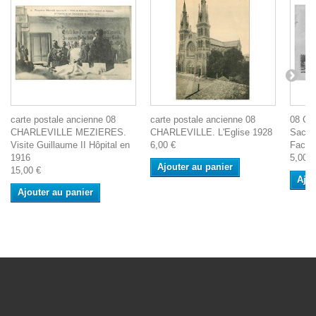
carte postale ancienne 08
carte postale ancienne 08
08 CH
CHARLEVILLE MEZIERES.
CHARLEVILLE. L'Eglise 1928
Sacré
Visite Guillaume II Hôpital en
6,00 €
Facte
1916
5,00 €
Ajouter au panier
15,00 €
Ajou
Ajouter au panier