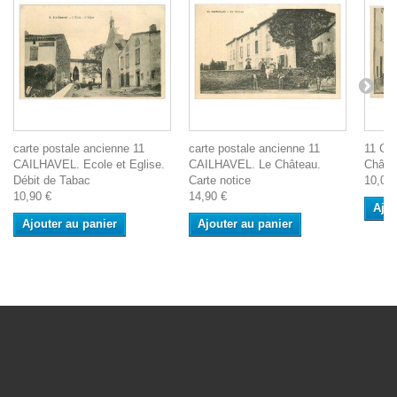
carte postale ancienne 11
carte postale ancienne 11
11 CA
CAILHAVEL. Ecole et Eglise.
CAILHAVEL. Le Château.
Châtea
Débit de Tabac
Carte notice
10,00 
10,90 €
14,90 €
Ajou
Ajouter au panier
Ajouter au panier