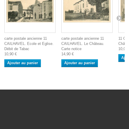
carte postale ancienne 11
carte postale ancienne 11
11 CA
CAILHAVEL. Ecole et Eglise.
CAILHAVEL. Le Château.
Châtea
Débit de Tabac
Carte notice
10,00 
10,90 €
14,90 €
Ajou
Ajouter au panier
Ajouter au panier