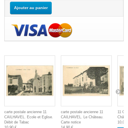
Ajouter au panier
carte postale ancienne 11
carte postale ancienne 11
11 CA
CAILHAVEL. Ecole et Eglise.
CAILHAVEL. Le Château.
Châtea
Débit de Tabac
Carte notice
10,00 
10,90 €
14,90 €