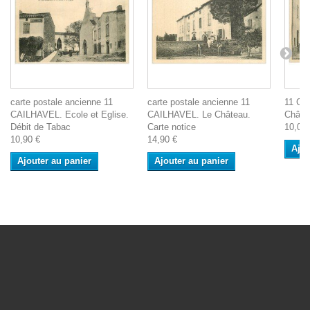
carte postale ancienne 11
carte postale ancienne 11
11 CA
CAILHAVEL. Ecole et Eglise.
CAILHAVEL. Le Château.
Châtea
Débit de Tabac
Carte notice
10,00 
10,90 €
14,90 €
Ajou
Ajouter au panier
Ajouter au panier