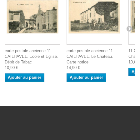
carte postale ancienne 11
carte postale ancienne 11
11 CA
CAILHAVEL. Ecole et Eglise.
CAILHAVEL. Le Château.
Châtea
Débit de Tabac
Carte notice
10,00 
10,90 €
14,90 €
Ajou
Ajouter au panier
Ajouter au panier