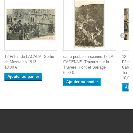
12 Fêtes de LACALM. Sortie
carte postale ancienne 12 LA
12 LA
de Messe en 1913
CADENNE. Travaux sur la
Fêtes 
10,00 €
Truyère. Pont et Barrage
Café B
6,90 €
Terras
Ajouter au panier
10,00 
Ajouter au panier
Ajou