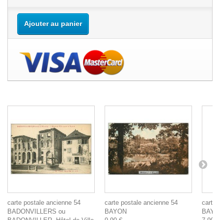
Ajouter au panier
carte postale ancienne 54
carte postale ancienne 54
carte 
BADONVILLERS ou
BAYON
BAYON