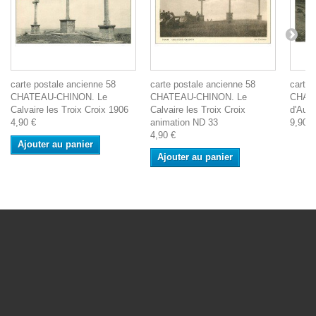
carte postale ancienne 58
carte postale ancienne 58
carte 
CHATEAU-CHINON. Le
CHATEAU-CHINON. Le
CHATE
Calvaire les Troix Croix 1906
Calvaire les Troix Croix
d'Autu
4,90 €
animation ND 33
9,90 €
4,90 €
Ajouter au panier
Ajouter au panier