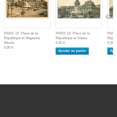
PARIS 10. Place de la
PARIS 10. Place de la
PARIS
République et Magasins
République et Statue
Répub
Réunis
5,00 €
5,00 €
5,00 €
Ajouter au panier
Ajou