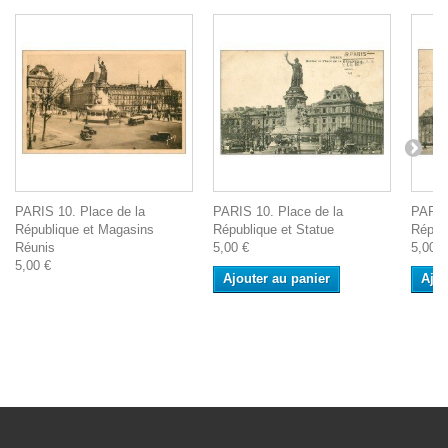
PARIS 10. Place de la
PARIS 10. Place de la
PARIS
République et Magasins
République et Statue
Répub
Réunis
5,00 €
5,00 €
5,00 €
Ajouter au panier
Ajou