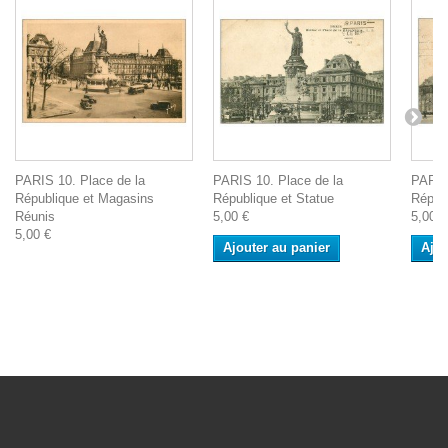
PARIS 10. Place de la
PARIS 10. Place de la
PARIS
République et Magasins
République et Statue
Répub
Réunis
5,00 €
5,00 €
5,00 €
Ajouter au panier
Ajou