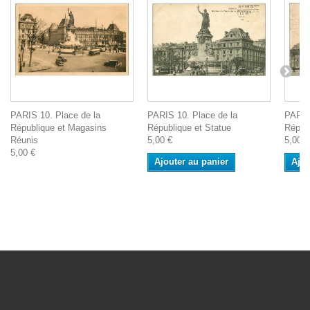
PARIS 10. Place de la
PARIS 10. Place de la
PARIS
République et Magasins
République et Statue
Répub
Réunis
5,00 €
5,00 €
5,00 €
Ajouter au panier
Ajou