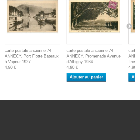
carte postale ancienne 74
carte postale ancienne 74
carte 
ANNECY. Port Flotte Bateaux
ANNECY. Promenade Avenue
ANNECY
à Vapeur 1927
d'Albigny 1934
fine
4,90 €
4,90 €
4,90 €
Ajouter au panier
Ajou