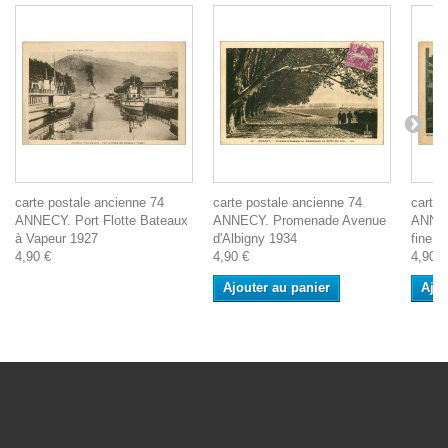
carte postale ancienne 74
carte postale ancienne 74
carte 
ANNECY. Port Flotte Bateaux
ANNECY. Promenade Avenue
ANNECY
à Vapeur 1927
d'Albigny 1934
fine
4,90 €
4,90 €
4,90 €
Ajouter au panier
Ajou