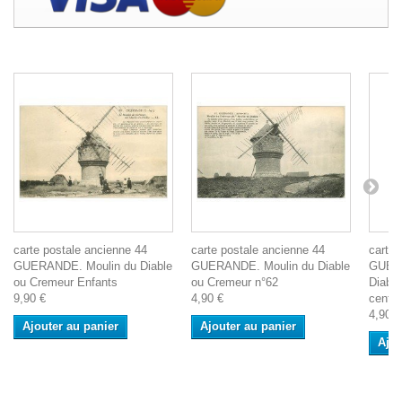
carte postale ancienne 44
carte postale ancienne 44
carte 
GUERANDE. Moulin du Diable
GUERANDE. Moulin du Diable
GUERA
ou Cremeur Enfants
ou Cremeur n°62
Diable
9,90 €
4,90 €
centi
4,90 €
Ajouter au panier
Ajouter au panier
Ajou