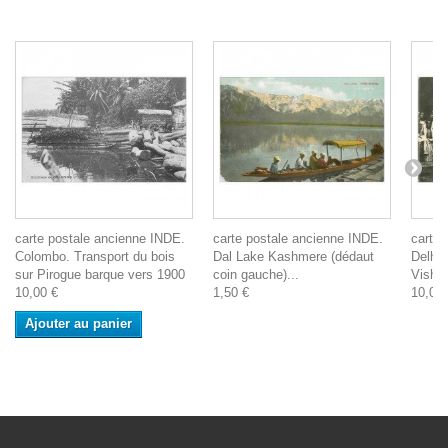
carte postale ancienne INDE.
carte postale ancienne INDE.
carte 
Colombo. Transport du bois
Dal Lake Kashmere (dédaut
Delhi 
sur Pirogue barque vers 1900
coin gauche)...
Vishn
10,00 €
1,50 €
10,00 
Ajouter au panier