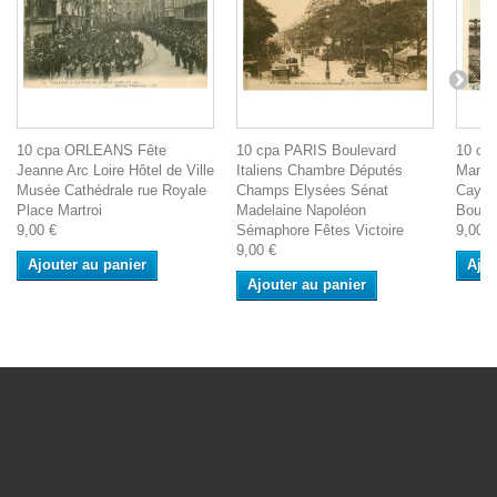
10 cpa ORLEANS Fête
10 cpa PARIS Boulevard
10 cp
Jeanne Arc Loire Hôtel de Ville
Italiens Chambre Députés
Mante
Musée Cathédrale rue Royale
Champs Elysées Sénat
Cayeu
Place Martroi
Madelaine Napoléon
Bourb
9,00 €
Sémaphore Fêtes Victoire
9,00 €
9,00 €
Ajouter au panier
Ajou
Ajouter au panier