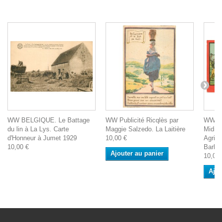
WW BELGIQUE. Le Battage
WW Publicité Ricqlès par
WW Pu
du lin à La Lys. Carte
Maggie Salzedo. La Laitière
Midi à
d'Honneur à Jumet 1929
10,00 €
Agricu
10,00 €
Barbo
Ajouter au panier
10,00 
Ajou