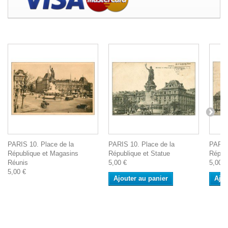
PARIS 10. Place de la
PARIS 10. Place de la
PARIS
République et Magasins
République et Statue
Répub
Réunis
5,00 €
5,00 €
5,00 €
Ajouter au panier
Ajou