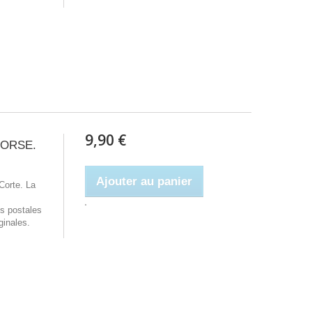
9,90 €
 CORSE.
Ajouter au panier
Corte. La
es postales
ginales.