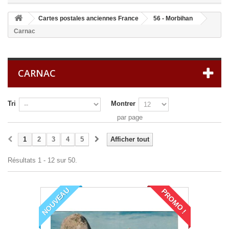
Cartes postales anciennes France
56 - Morbihan
Carnac
CARNAC
Tri
Montrer
par page
1
2
3
4
5
Afficher tout
Résultats 1 - 12 sur 50.
NOUVEAU
PROMO !