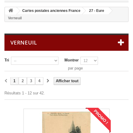
Cartes postales anciennes France
27 - Eure
Verneuil
VERNEUIL
Tri
Montrer
par page
1
2
3
4
Afficher tout
Résultats 1 - 12 sur 42.
PROMO !