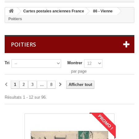
Cartes postales anciennes France
86 - Vienne
Poitiers
POITIERS
Tri
Montrer
par page
1
2
3
...
8
Afficher tout
Résultats 1 - 12 sur 96.
PROMO !