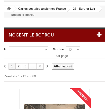
Cartes postales anciennes France
28 - Eure-et-Loir
Nogent le Rotrou
NOGENT LE ROTROU
Tri
Montrer
par page
1
2
3
...
8
Afficher tout
Résultats 1 - 12 sur 89.
PROMO !